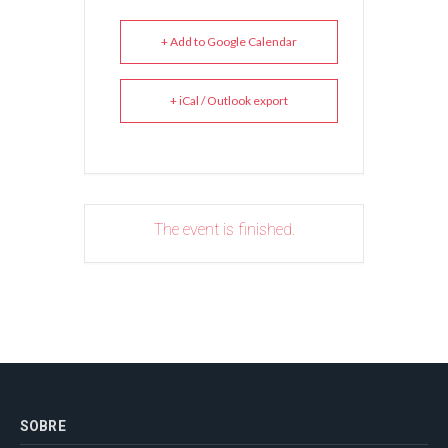
+ Add to Google Calendar
+ iCal / Outlook export
The event is finished.
SOBRE