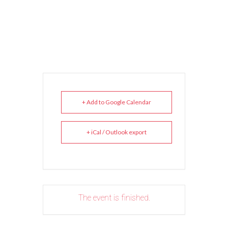
+ Add to Google Calendar
+ iCal / Outlook export
The event is finished.