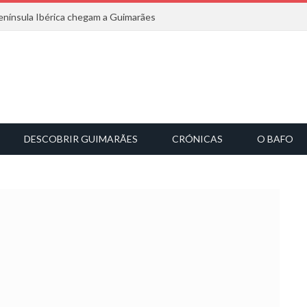
nínsula Ibérica chegam a Guimarães
DESCOBRIR GUIMARÃES
CRÓNICAS
O BAFO