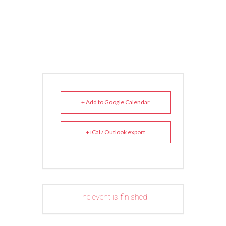
+ Add to Google Calendar
+ iCal / Outlook export
The event is finished.