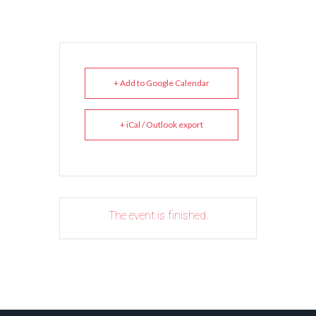
+ Add to Google Calendar
+ iCal / Outlook export
The event is finished.