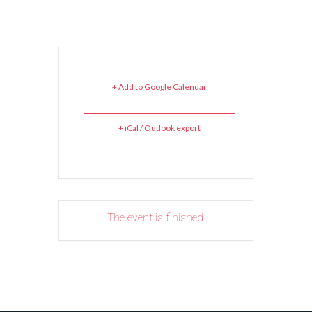
+ Add to Google Calendar
+ iCal / Outlook export
The event is finished.