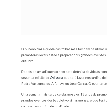
O outono traz a queda das folhas mas também os ritmos 
promotoras locais estão a preparar dois grandes eventos,
outubro.
Depois de um adiamento sem data definida devido às condiç
segunda edição do
Odisseia
que terá lugar nos jardins 
Pedro Vasconcelos, Alfonsvs ou José Garcia. O evento tem
Uma semana mais tarde celebram-se os 13 anos da prom
grandes eventos deste coletivo vimaranense, e que terá u
com selo garantido de qualidade.