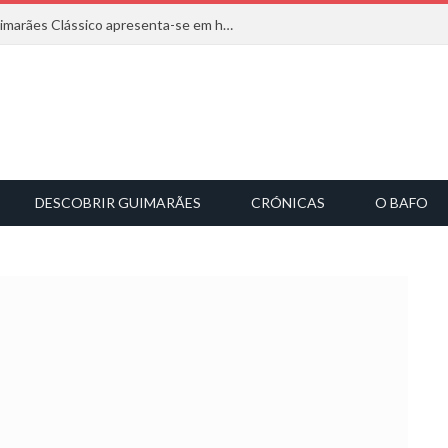
Com inspiração na natureza, o Guimarães Clássico apresenta-se em harmonia musical
DESCOBRIR GUIMARÃES
CRÓNICAS
O BAFO