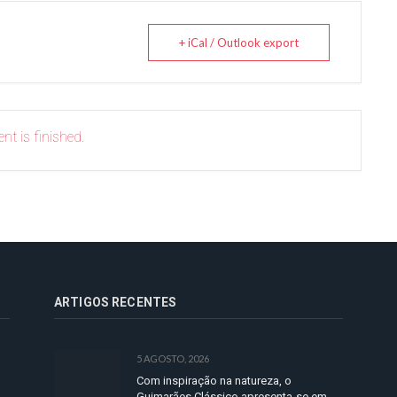
+ iCal / Outlook export
nt is finished.
ARTIGOS RECENTES
5 AGOSTO, 2026
Com inspiração na natureza, o
Guimarães Clássico apresenta-se em