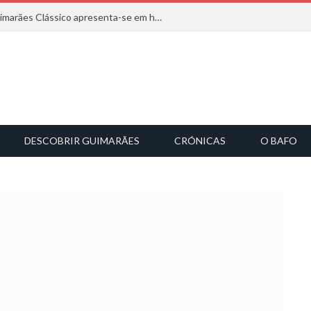
Com inspiração na natureza, o Guimarães Clássico apresenta-se em harmonia musical
DESCOBRIR GUIMARÃES
CRÓNICAS
O BAFO