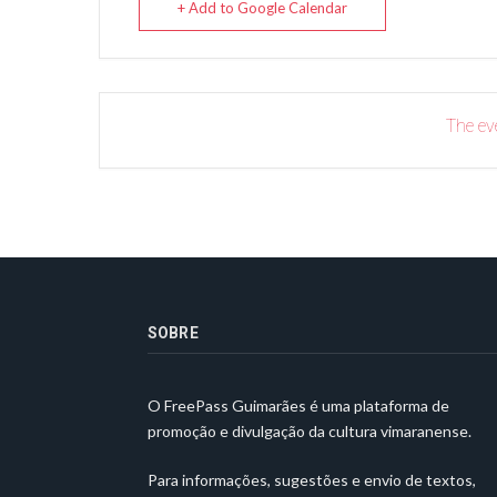
+ Add to Google Calendar
The eve
SOBRE
O FreePass Guimarães é uma plataforma de
promoção e divulgação da cultura vimaranense.
Para informações, sugestões e envio de textos,