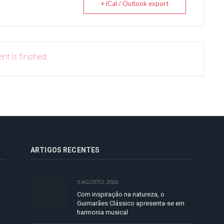
+ iCal / Outlook export
nt is finished.
ARTIGOS RECENTES
5 AGOSTO, 2026
Com inspiração na natureza, o
Guimarães Clássico apresenta-se em
harmonia musical