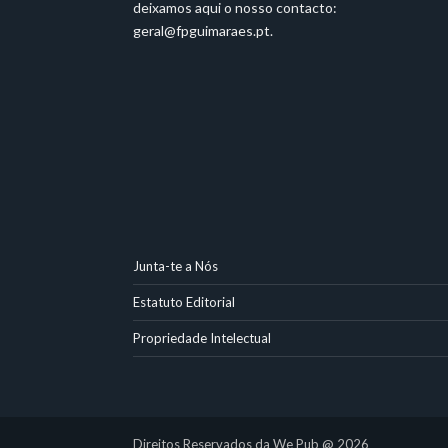
deixamos aqui o nosso contacto:
geral@fpguimaraes.pt
.
Junta-te a Nós
Estatuto Editorial
Propriedade Intelectual
Direitos Reservados da We Pub @ 2026