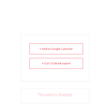
+ Add to Google Calendar
+ iCal / Outlook export
The event is finished.