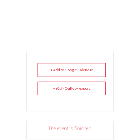
+ Add to Google Calendar
+ iCal / Outlook export
The event is finished.