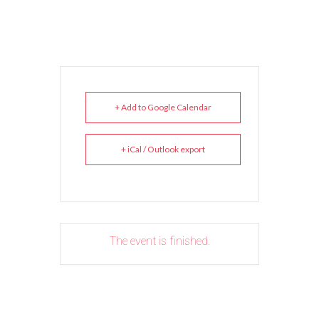
+ Add to Google Calendar
+ iCal / Outlook export
The event is finished.