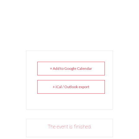
+ Add to Google Calendar
+ iCal / Outlook export
The event is finished.