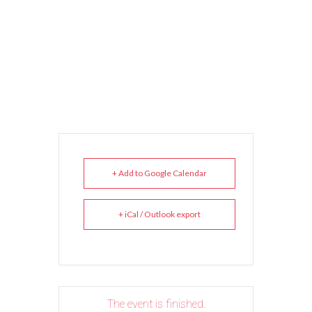
+ Add to Google Calendar
+ iCal / Outlook export
The event is finished.