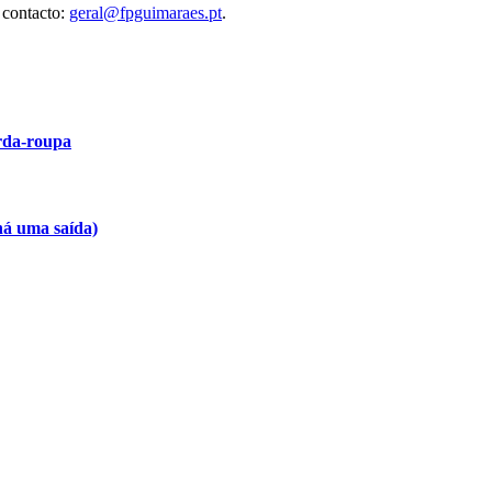
 contacto:
geral@fpguimaraes.pt
.
arda-roupa
há uma saída)