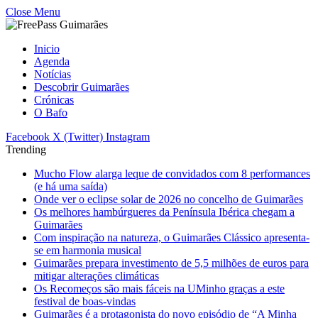
Close Menu
Inicio
Agenda
Notícias
Descobrir Guimarães
Crónicas
O Bafo
Facebook
X (Twitter)
Instagram
Trending
Mucho Flow alarga leque de convidados com 8 performances
(e há uma saída)
Onde ver o eclipse solar de 2026 no concelho de Guimarães
Os melhores hambúrgueres da Península Ibérica chegam a
Guimarães
Com inspiração na natureza, o Guimarães Clássico apresenta-
se em harmonia musical
Guimarães prepara investimento de 5,5 milhões de euros para
mitigar alterações climáticas
Os Recomeços são mais fáceis na UMinho graças a este
festival de boas-vindas
Guimarães é a protagonista do novo episódio de “A Minha