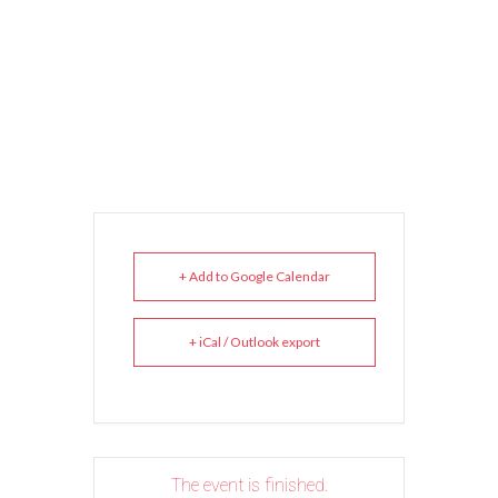
+ Add to Google Calendar
+ iCal / Outlook export
The event is finished.