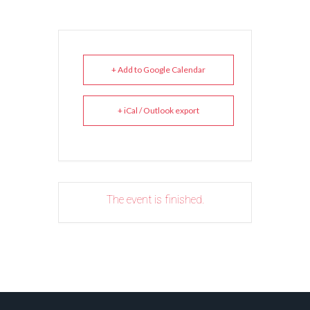
+ Add to Google Calendar
+ iCal / Outlook export
The event is finished.