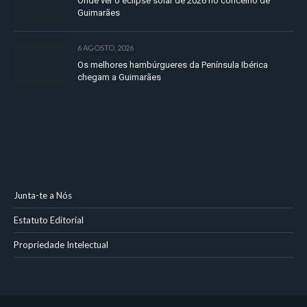
Onde ver o eclipse solar de 2026 no concelho de
Guimarães
6 AGOSTO, 2026
Os melhores hambúrgueres da Península Ibérica
chegam a Guimarães
Junta-te a Nós
Estatuto Editorial
Propriedade Intelectual