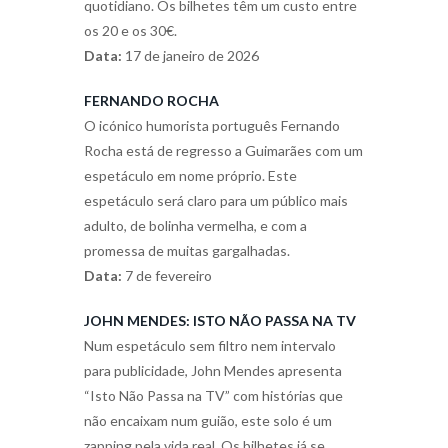
quotidiano. Os bilhetes têm um custo entre
os 20 e os 30€.
Data:
17 de janeiro de 2026
FERNANDO ROCHA
O icónico humorista português Fernando
Rocha está de regresso a Guimarães com um
espetáculo em nome próprio. Este
espetáculo será claro para um público mais
adulto, de bolinha vermelha, e com a
promessa de muitas gargalhadas.
Data:
7 de fevereiro
JOHN MENDES: ISTO NÃO PASSA NA TV
Num espetáculo sem filtro nem intervalo
para publicidade, John Mendes apresenta
“Isto Não Passa na TV” com histórias que
não encaixam num guião, este solo é um
zapping pela vida real. Os bilhetes já se