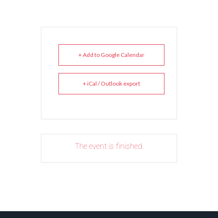
+ Add to Google Calendar
+ iCal / Outlook export
The event is finished.