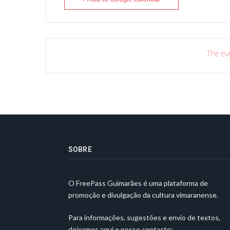
The eve
SOBRE
O FreePass Guimarães é uma plataforma de
promoção e divulgação da cultura vimaranense.
Para informações, sugestões e envio de textos,
deixamos aqui o nosso contacto: