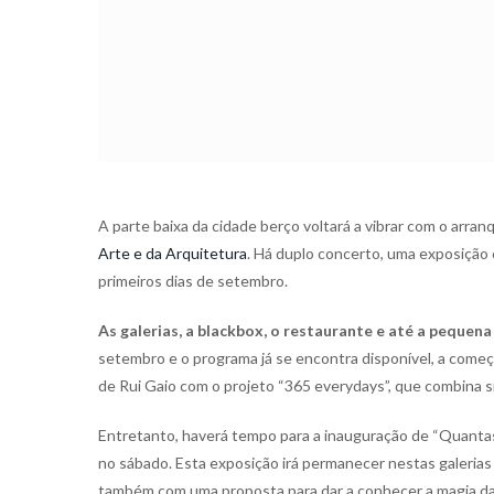
A parte baixa da cidade berço voltará a vibrar com o arra
Arte e da Arquitetura
. Há duplo concerto, uma exposição c
primeiros dias de setembro.
As galerias, a blackbox, o restaurante e até a pequena
setembro e o programa já se encontra disponível, a começ
de Rui Gaio com o projeto “365 everydays”, que combina si
Entretanto, haverá tempo para a inauguração de “Quantas
no sábado. Esta exposição irá permanecer nestas galerias 
também com uma proposta para dar a conhecer a magia da 