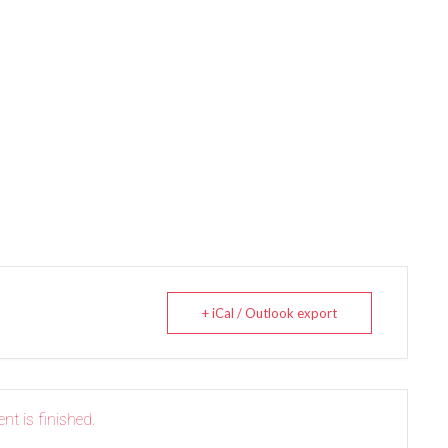
+ iCal / Outlook export
nt is finished.