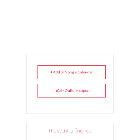
+ Add to Google Calendar
+ iCal / Outlook export
The event is finished.