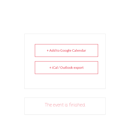
+ Add to Google Calendar
+ iCal / Outlook export
The event is finished.