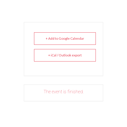
+ Add to Google Calendar
+ iCal / Outlook export
The event is finished.