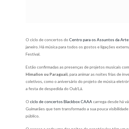
O ciclo de concertos do
Centro para os Assuntos da Arte
janeiro. Há música para todos os gostos e ligações ext
Festival.
Estão confirmadas as presenças de projetos musicais co
Himalion ou Paraguaii
, para animar as noites frias de 
coletivos, como o aniversário do projeto de música eletrón
a festa de despedida do Oub’Lá.
O
ciclo de concertos Blackbox CAAA
carrega desde há vá
Guimarães que tem transformado a sua pouca visibilidade
público.
O acesso a cada uma das noites de espetáculos têm um p