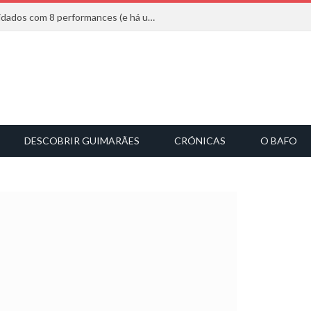
Mucho Flow alarga leque de convidados com 8 performances (e há uma saída)
DESCOBRIR GUIMARÃES
CRÓNICAS
O BAFO