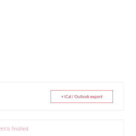
+ iCal / Outlook export
nt is finished.