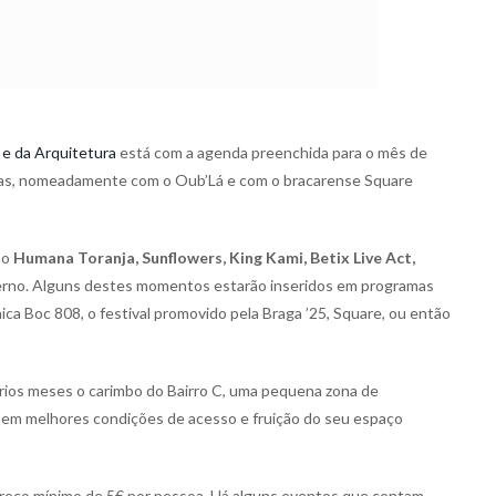
 e da Arquitetura
está com a agenda preenchida para o mês de
ernas, nomeadamente com o Oub’Lá e com o bracarense Square
mo
Humana Toranja, Sunflowers, King Kami, Betix Live Act,
inverno. Alguns destes momentos estarão inseridos em programas
ica Boc 808, o festival promovido pela Braga ’25, Square, ou então
rios meses o carimbo do Bairro C, uma pequena zona de
 em melhores condições de acesso e fruição do seu espaço
reço mínimo de 5€ por pessoa. Há alguns eventos que contam