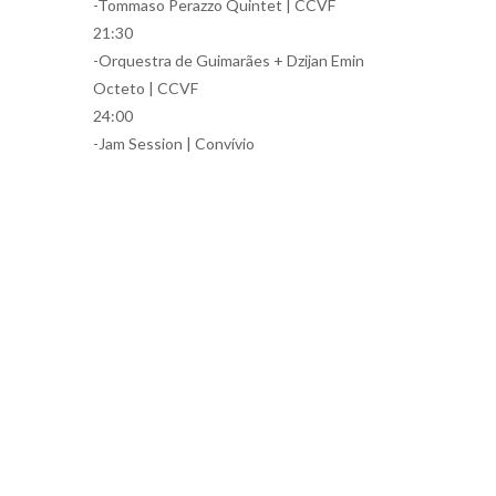
-Tommaso Perazzo Quintet | CCVF
21:30
-Orquestra de Guimarães + Dzijan Emin
Octeto | CCVF
24:00
-Jam Session | Convívio