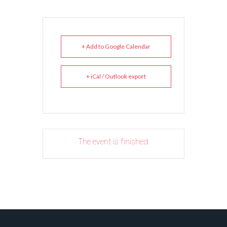
+ Add to Google Calendar
+ iCal / Outlook export
The event is finished.