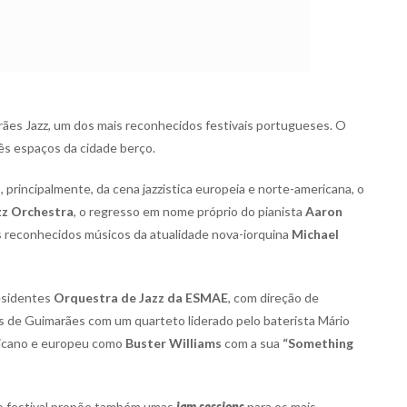
rães Jazz, um dos mais reconhecidos festivais portugueses. O
ês espaços da cidade berço.
 principalmente, da cena jazzistica europeia e norte-americana, o
zz Orchestra
, o regresso em nome próprio do pianista
Aaron
s reconhecidos músicos da atualidade nova-iorquina
Michael
esidentes
Orquestra de Jazz da ESMAE
, com direção de
 de Guimarães com um quarteto liderado pelo baterista Mário
ricano e europeu como
Buster Williams
com a sua
“Something
 o festival propõe também umas
jam sessions
para os mais