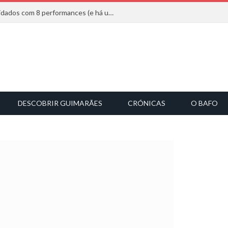
Mucho Flow alarga leque de convidados com 8 performances (e há uma saída)
DESCOBRIR GUIMARÃES
CRÓNICAS
O BAFO