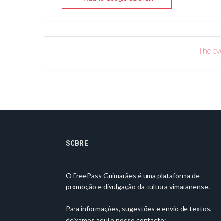
The eve
SOBRE
O FreePass Guimarães é uma plataforma de
promoção e divulgação da cultura vimaranense.
Para informações, sugestões e envio de textos,
deixamos aqui o nosso contacto: