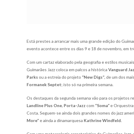
Está prestes a arrancar mais uma grande edição do Guima
evento acontece entre os dias 9 e 18 de novembro, em tr
Com um cartaz elaborado pela geografia e estilos musicais,
Guimarães Jazz coloca em palcos a histórica
Vanguard Ja
Parks
ou a estreia do projeto
“New Digs”
, de um dos mai
Formanek Septet
; isto só na primeira semana.
Os destaques da segunda semana vão para os projetos r
Landline Plus One
,
Porta-Jazz
com
“Soma”
e Orquestras
Costa. Seguem-se ainda dois grandes nomes do jazz ame
More”
e ainda a dinamarquesa
Kathrine Windfeld
.
Com uma meteorologia característica do Guimarães Jazz,