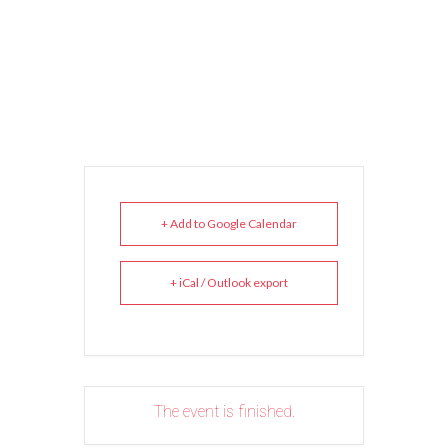
+ Add to Google Calendar
+ iCal / Outlook export
The event is finished.