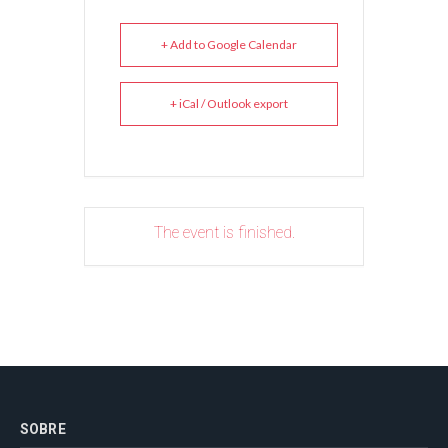
+ Add to Google Calendar
+ iCal / Outlook export
The event is finished.
SOBRE