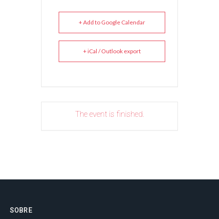
+ Add to Google Calendar
+ iCal / Outlook export
The event is finished.
SOBRE