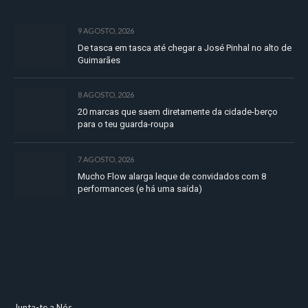
9 AGOSTO, 2026
De tasca em tasca até chegar a José Pinhal no alto de
Guimarães
8 AGOSTO, 2026
20 marcas que saem diretamente da cidade-berço
para o teu guarda-roupa
7 AGOSTO, 2026
Mucho Flow alarga leque de convidados com 8
performances (e há uma saída)
Junta-te a Nós