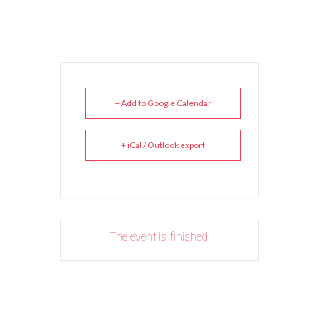
+ Add to Google Calendar
+ iCal / Outlook export
The event is finished.