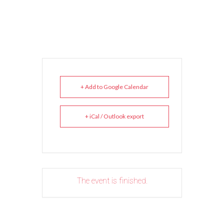
+ Add to Google Calendar
+ iCal / Outlook export
The event is finished.