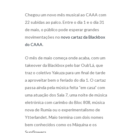
Chegou um novo mês musical ao CAAA com
22 subidas ao palco. Entre o dia 1 e o dia 31
de maio, o público pode esperar grandes
movimentações no
novo cartaz da Blackbox
do CAAA
.
O mês de maio começa onde acaba, com um
takeover da Blackbox pelo bar Oub’Lá, que
traz o coletivo Yakuza para um final de tarde
a aproveitar bem o feriado do dia 1. O cartaz
passa ainda pela música feita “em casa” com
uma atuação dos Sala 7, uma noite de música
eletrónica com carimbo do Bloc 808, música
nova de Rumia ou o experimentalismo de
Ytterlandet. Maio termina com dois nomes
bem conhecidos como os Máquina e os
Sunflowers.