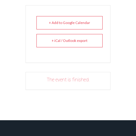
+ Add to Google Calendar
+ iCal / Outlook export
The event is finished.