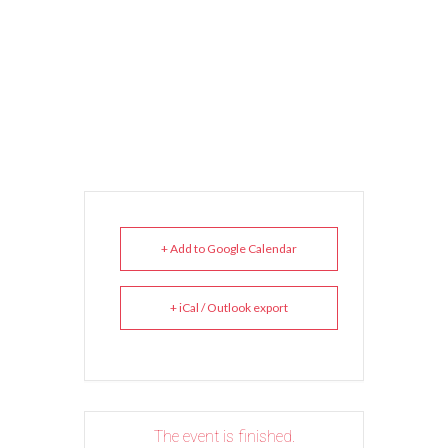
+ Add to Google Calendar
+ iCal / Outlook export
The event is finished.