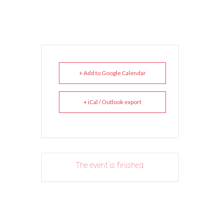
+ Add to Google Calendar
+ iCal / Outlook export
The event is finished.