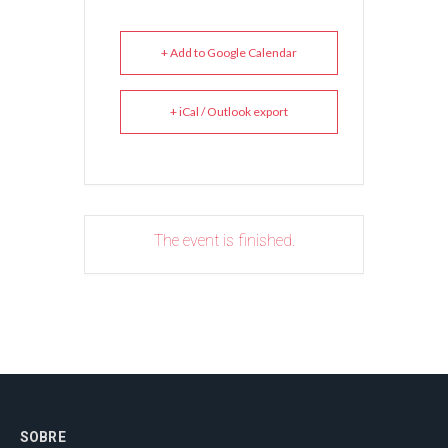
+ Add to Google Calendar
+ iCal / Outlook export
The event is finished.
SOBRE