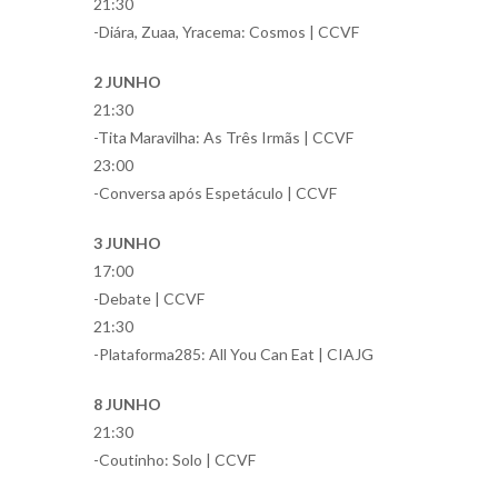
21:30
-Diára, Zuaa, Yracema: Cosmos | CCVF
2 JUNHO
21:30
-Tita Maravilha: As Três Irmãs | CCVF
23:00
-Conversa após Espetáculo | CCVF
3 JUNHO
17:00
-Debate | CCVF
21:30
-Plataforma285: All You Can Eat | CIAJG
8 JUNHO
21:30
-Coutinho: Solo | CCVF