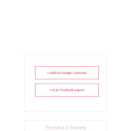
+ Add to Google Calendar
+ iCal / Outlook export
The event is finished.