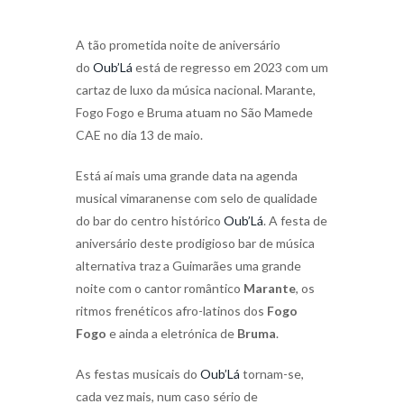
A tão prometida noite de aniversário
do
Oub’Lá
está de regresso em 2023 com um
cartaz de luxo da música nacional. Marante,
Fogo Fogo e Bruma atuam no São Mamede
CAE no dia 13 de maio.
Está aí mais uma grande data na agenda
musical vimaranense com selo de qualidade
do bar do centro histórico
Oub’Lá
. A festa de
aniversário deste prodigioso bar de música
alternativa traz a Guimarães uma grande
noite com o cantor romântico
Marante
, os
ritmos frenéticos afro-latinos dos
Fogo
Fogo
e ainda a eletrónica de
Bruma
.
As festas musicais do
Oub’Lá
tornam-se,
cada vez mais, num caso sério de