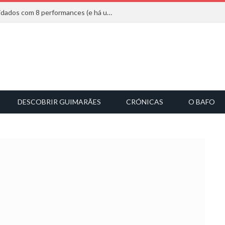
Mucho Flow alarga leque de convidados com 8 performances (e há uma saída)
DESCOBRIR GUIMARÃES
CRÓNICAS
O BAFO