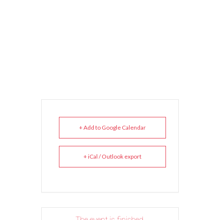
+ Add to Google Calendar
+ iCal / Outlook export
The event is finished.