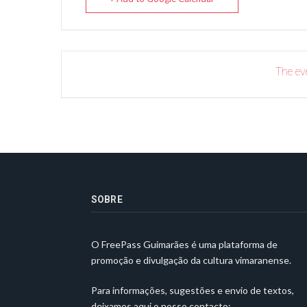
The eve
SOBRE
O FreePass Guimarães é uma plataforma de
promoção e divulgação da cultura vimaranense.
Para informações, sugestões e envio de textos,
deixamos aqui o nosso contacto: