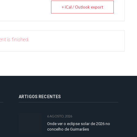
+ iCal / Outlook export
nt is finished.
ARTIGOS RECENTES
6 AGOSTO, 2026
Onde ver o eclipse solar de 2026 no
concelho de Guimarães