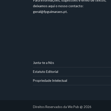
Para informações, sugestões e envio de textos,
deixamos aqui o nosso contacto:
geral@fpguimaraes.pt
.
Junta-te a Nós
Estatuto Editorial
Propriedade Intelectual
Direitos Reservados da We Pub @ 2026