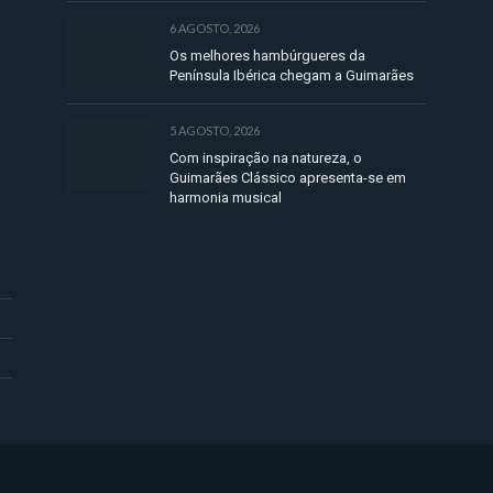
6 AGOSTO, 2026
Os melhores hambúrgueres da
Península Ibérica chegam a Guimarães
5 AGOSTO, 2026
Com inspiração na natureza, o
Guimarães Clássico apresenta-se em
harmonia musical