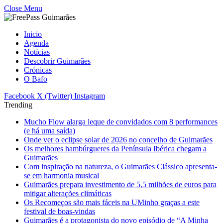
Close Menu
Inicio
Agenda
Notícias
Descobrir Guimarães
Crónicas
O Bafo
Facebook
X (Twitter)
Instagram
Trending
Mucho Flow alarga leque de convidados com 8 performances
(e há uma saída)
Onde ver o eclipse solar de 2026 no concelho de Guimarães
Os melhores hambúrgueres da Península Ibérica chegam a
Guimarães
Com inspiração na natureza, o Guimarães Clássico apresenta-
se em harmonia musical
Guimarães prepara investimento de 5,5 milhões de euros para
mitigar alterações climáticas
Os Recomeços são mais fáceis na UMinho graças a este
festival de boas-vindas
Guimarães é a protagonista do novo episódio de “A Minha