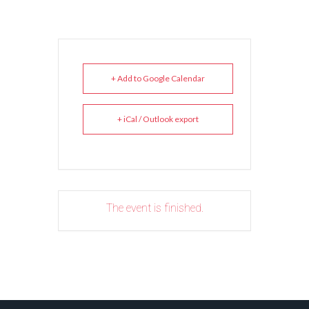
+ Add to Google Calendar
+ iCal / Outlook export
The event is finished.