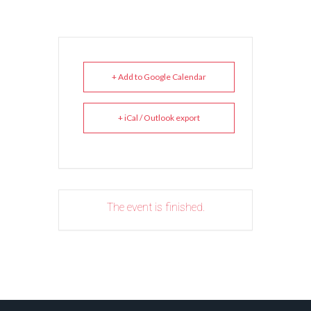
+ Add to Google Calendar
+ iCal / Outlook export
The event is finished.