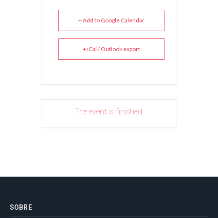
+ Add to Google Calendar
+ iCal / Outlook export
The event is finished.
SOBRE