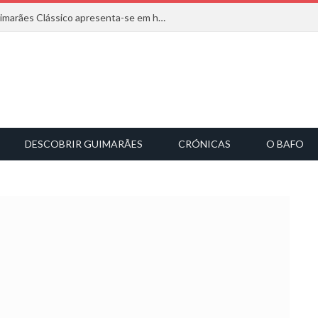
Com inspiração na natureza, o Guimarães Clássico apresenta-se em harmonia musical
DESCOBRIR GUIMARÃES
CRÓNICAS
O BAFO