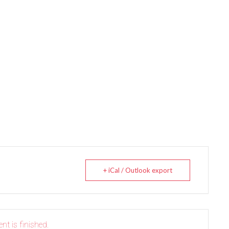
+ iCal / Outlook export
nt is finished.