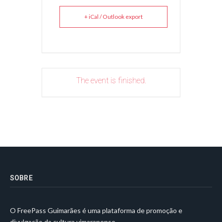
+ iCal / Outlook export
The event is finished.
SOBRE
O FreePass Guimarães é uma plataforma de promoção e
divulgação da cultura vimaranense.