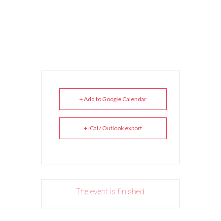
+ Add to Google Calendar
+ iCal / Outlook export
The event is finished.